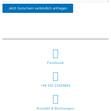
-
Jetzt Gutschein verbindlich anfragen
M
a
i
l
-
A
d
r
e
s
Facebook
s
e
+49 152 21824854
Kontakt & Buchungen