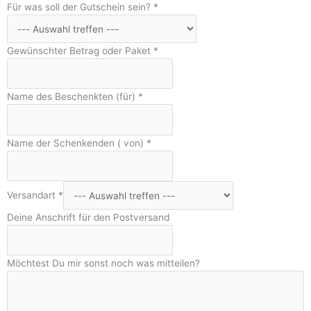
Für was soll der Gutschein sein?
*
Gewünschter Betrag oder Paket
*
F
Name des Beschenkten (für)
*
ü
r
G
Name der Schenkenden ( von)
*
e
w
ü
Versandart
*
n
Deine Anschrift für den Postversand
s
c
h
Möchtest Du mir sonst noch was mitteilen?
t
e
r
E